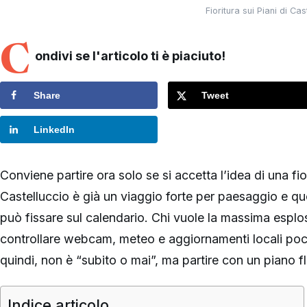
Fioritura sui Piani di C
C
ondivi se l'articolo ti è piaciuto!
Share
Tweet
LinkedIn
Conviene partire ora solo se si accetta l’idea di una fio
Castelluccio è già un viaggio forte per paesaggio e quo
può fissare sul calendario. Chi vuole la massima espl
controllare webcam, meteo e aggiornamenti locali pochi
quindi, non è “subito o mai”, ma partire con un piano fl
Indice articolo