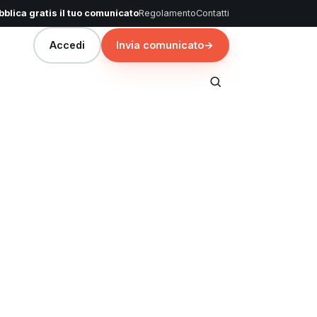
blica gratis il tuo comunicato
Regolamento
Contatti
Accedi
Invia comunicato
→