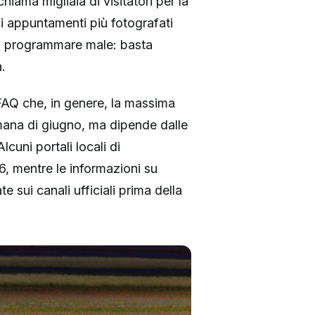
hiama migliaia di visitatori per la
gli appuntamenti più fotografati
da programmare male: basta
.
e FAQ che, in genere, la massima
timana di giugno, ma dipende dalle
cuni portali locali di
, mentre le informazioni su
e sui canali ufficiali prima della