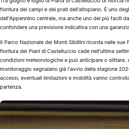
Tra giugno e luglio la Piana di Castelluccio di Norcia ric
fioritura dei campi e dei prati dell’altopiano. È uno de
dell’Appennino centrale, ma anche uno dei più facili 
confondere una previsione indicativa con una garanzia
Il Parco Nazionale dei Monti Sibillini ricorda nelle su
fioritura dei Piani di Castelluccio cade nell’ultima set
condizioni meteorologiche e può anticipare o slittare. Al
monitoraggio segnalano già l’avvio della stagione 2026
accessi, eventuali limitazioni e mobilità vanno controllat
partenza.