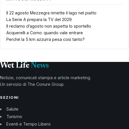
Il 22 agosto Mezzegra rimette il lago nel piatto
La Serie A prepara la TV del 2029
Il reclamo d’agosto non aspetta lo sportello
Acquerelli a Como: quando vale entrare
Perché la 5 km azzurra pesa così tanto?
Wet Life
News
Notizie, comunicati stampa e article marketing.
Un servizio di The Conure Group.
SEZIONI
Salute
Turismo
Eventi e Tempo Libero