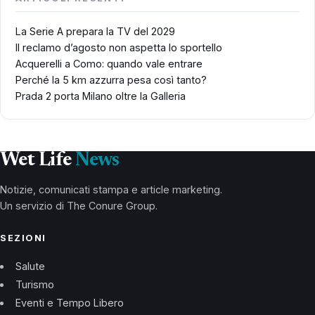
La Serie A prepara la TV del 2029
Il reclamo d’agosto non aspetta lo sportello
Acquerelli a Como: quando vale entrare
Perché la 5 km azzurra pesa così tanto?
Prada 2 porta Milano oltre la Galleria
Wet Life
News
Notizie, comunicati stampa e article marketing.
Un servizio di The Conure Group.
SEZIONI
Salute
Turismo
Eventi e Tempo Libero