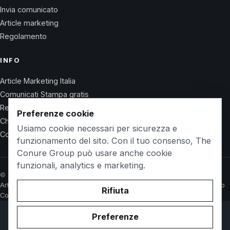
Invia comunicato
Article marketing
Regolamento
INFO
Article Marketing Italia
Comunicati Stampa gratis
Regolamento
Preferenze cookie
Chi Siamo
Usiamo cookie necessari per sicurezza e
Contatti
funzionamento del sito. Con il tuo consenso, The
Conure Group può usare anche cookie
funzionali, analytics e marketing.
© 2026 Wet Life News · The Conure Group
Article Marketing Italia
Comunicati Stampa gratis
Regolamento
Chi Siamo
Rifiuta
Contatti
Preferenze
© 2026 WetlifeVillaguardia.it. Owned and operated by
The
Conure Group
.