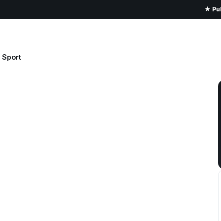
★ Pub
Sport