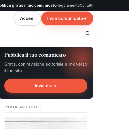
blica gratis il tuo comunicato
Regolamento
Contatti
Accedi
Invia comunicato
→
Pubblica il tuo comunicato
Gratis, con revisione editoriale e link verso
il tuo sito.
Invia ora
→
INVIA ARTICOLI