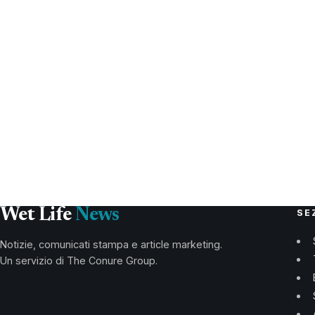
Wet Life
News
SE
Notizie, comunicati stampa e article marketing.
Un servizio di The Conure Group.