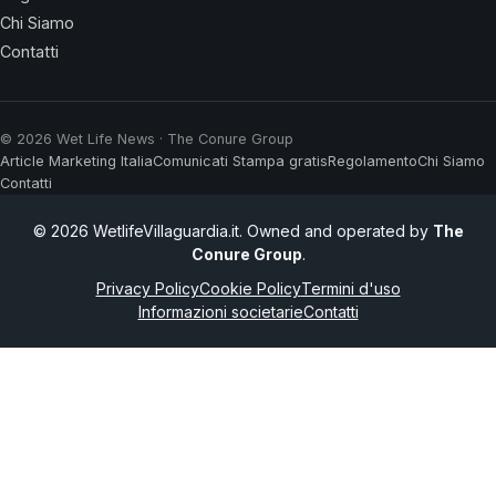
Chi Siamo
Contatti
© 2026 Wet Life News · The Conure Group
Article Marketing Italia
Comunicati Stampa gratis
Regolamento
Chi Siamo
Contatti
© 2026 WetlifeVillaguardia.it. Owned and operated by
The
Conure Group
.
Privacy Policy
Cookie Policy
Termini d'uso
Informazioni societarie
Contatti