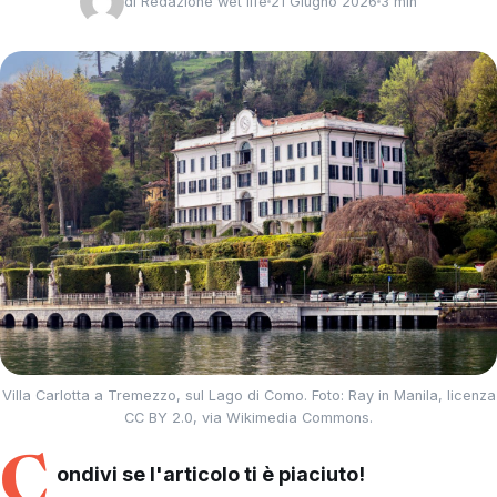
di
Redazione wet life
21 Giugno 2026
3 min
Villa Carlotta a Tremezzo, sul Lago di Como. Foto: Ray in Manila, licenza
CC BY 2.0, via Wikimedia Commons.
C
ondivi se l'articolo ti è piaciuto!