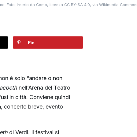
mo. Foto: Irnerio da Como, licenza CC BY-SA 4.0, via Wikimedia Common
Pin
 non è solo “andare o non
acbeth
nell’Arena del Teatro
usi in città. Conviene quindi
ra, concerto breve, evento
eth
di Verdi. Il festival si