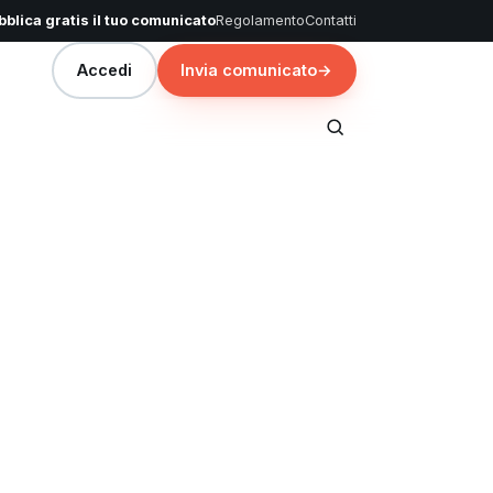
blica gratis il tuo comunicato
Regolamento
Contatti
Accedi
Invia comunicato
→