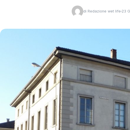
di
Redazione wet life
23 G