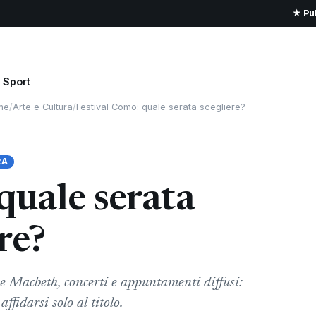
★ Pub
Sport
me
/
Arte e Cultura
/
Festival Como: quale serata scegliere?
RA
quale serata
re?
e Macbeth, concerti e appuntamenti diffusi:
ffidarsi solo al titolo.