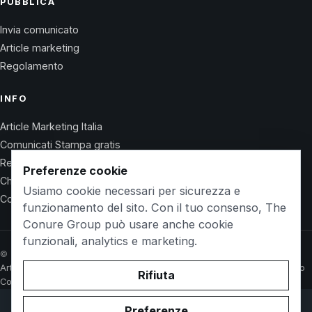
PUBBLICA
Invia comunicato
Article marketing
Regolamento
INFO
Article Marketing Italia
Comunicati Stampa gratis
Regolamento
Preferenze cookie
Chi Siamo
Usiamo cookie necessari per sicurezza e
Contatti
funzionamento del sito. Con il tuo consenso, The
Conure Group può usare anche cookie
funzionali, analytics e marketing.
© 2026 Wet Life News · The Conure Group
Article Marketing Italia
Comunicati Stampa gratis
Regolamento
Chi Siamo
Rifiuta
Contatti
Preferenze
© 2026 WetlifeVillaguardia.it. Owned and operated by
The