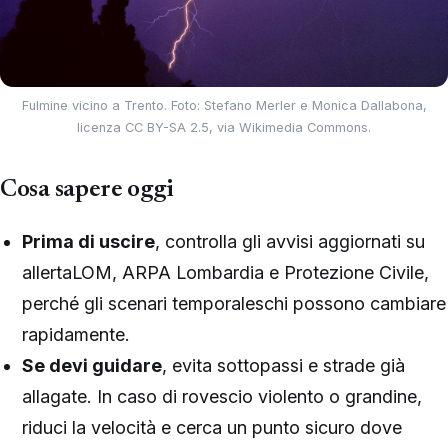
Fulmine vicino a Trento. Foto: Stefano Merler e Monica Dallabona,
licenza CC BY-SA 2.5, via Wikimedia Commons.
Cosa sapere oggi
Prima di uscire
, controlla gli avvisi aggiornati su
allertaLOM, ARPA Lombardia e Protezione Civile,
perché gli scenari temporaleschi possono cambiare
rapidamente.
Se devi guidare
, evita sottopassi e strade già
allagate. In caso di rovescio violento o grandine,
riduci la velocità e cerca un punto sicuro dove