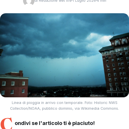
di
Redazione wet life
1 Luglio 2026
4 min
Linea di pioggia in arrivo con temporale. Foto: Historic NWS
Collection/NOAA, pubblico dominio, via Wikimedia Commons.
C
ondivi se l'articolo ti è piaciuto!