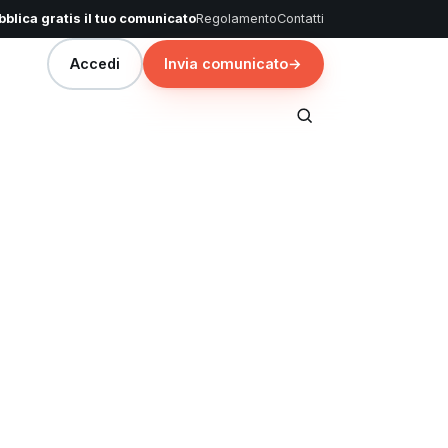
blica gratis il tuo comunicato
Regolamento
Contatti
Accedi
Invia comunicato
→