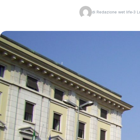
di
Redazione wet life
3 L