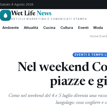
Sabato 8 Agosto 2026
Wet Life
News
ARTICLE MARKETING E COMUNICATI STAMPA
Ambiente
Attualità
Cucina
Cultura
Eventi
Moda
Home
/
Even
EVENTI E TEMPO L
Nel weekend C
piazze e g
Como nel weekend del 4 e 5 luglio diventa una rassegn
lungolago: cosa scegliere e 