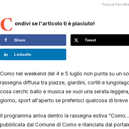
Piazza Perrett
C
ondivi se l'articolo ti è piaciuto!
Share
Tweet
LinkedIn
Como nel weekend del 4 e 5 luglio non punta su un s
rassegna diffusa tra piazze, giardini, cortili e lungola
cosa cerchi: ballo e musica se vuoi una serata leggera, 
giorno, sport all’aperto se preferisci qualcosa di breve 
Il programma arriva dentro la rassegna estiva “Como…
pubblicata dal Comune di Como e rilanciata dal portal