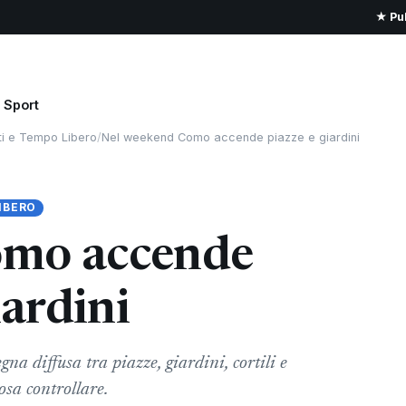
★ Pub
Sport
ti e Tempo Libero
/
Nel weekend Como accende piazze e giardini
IBERO
omo accende
iardini
a diffusa tra piazze, giardini, cortili e
cosa controllare.