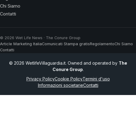
Chi Siamo
Contatti
© 2026 Wet Life News · The Conure Group
Article Marketing Italia
Comunicati Stampa gratis
Regolamento
Chi Siamo
Contatti
© 2026 WetlifeVillaguardia.it. Owned and operated by
The
Conure Group
.
Privacy Policy
Cookie Policy
Termini d'uso
Informazioni societarie
Contatti