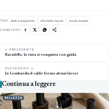
abiti trasparenti
etichette tessili
moda estate
TAG
CONDIVIDI
Navigazione
← PRECEDENTE
articoli
Baradello, la vista si conquista con guida
SUCCESSIVO →
In Lombardia il caldo ferma alcuni lavori
Continua a leggere
BELLEZZA