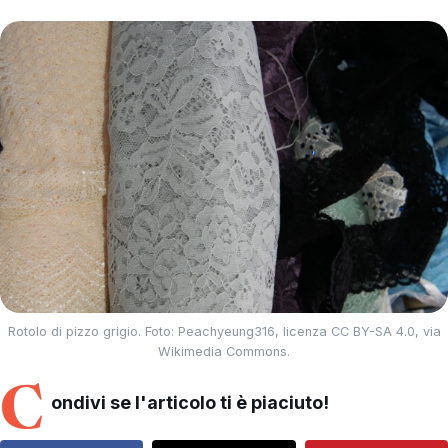
Rotolo di pizzo grigio. Foto: Peachyeung316, licenza CC BY-SA 4.0, via
Wikimedia Commons.
C
ondivi se l'articolo ti è piaciuto!