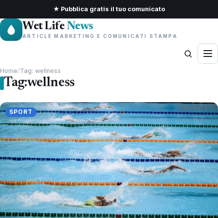
★ Pubblica gratis il tuo comunicato
Wet Life
News
ARTICLE MARKETING E COMUNICATI STAMPA
Home
/
Tag: wellness
Tag:
wellness
SPORT