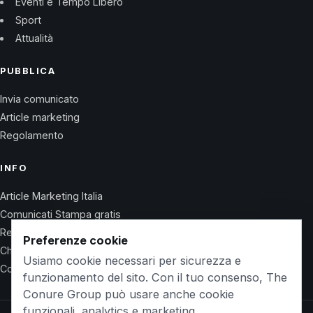
Eventi e Tempo Libero
Sport
Attualità
PUBBLICA
Invia comunicato
Article marketing
Regolamento
INFO
Article Marketing Italia
Comunicati Stampa gratis
Regolamento
Preferenze cookie
Chi Siamo
Usiamo cookie necessari per sicurezza e
Contatti
funzionamento del sito. Con il tuo consenso, The
Conure Group può usare anche cookie
funzionali, analytics e marketing.