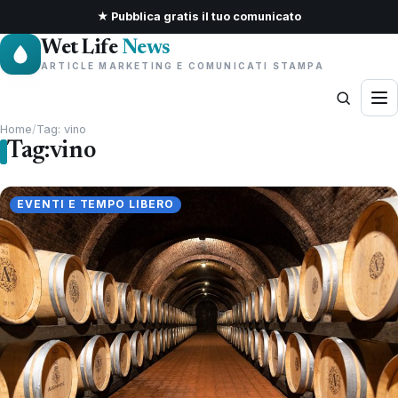
★ Pubblica gratis il tuo comunicato
Wet Life
News
ARTICLE MARKETING E COMUNICATI STAMPA
Home
/
Tag: vino
Tag:
vino
EVENTI E TEMPO LIBERO