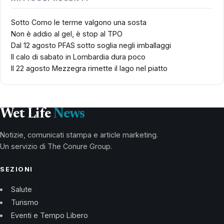
Sotto Como le terme valgono una sosta
Non è addio al gel, è stop al TPO
Dal 12 agosto PFAS sotto soglia negli imballaggi
Il calo di sabato in Lombardia dura poco
Il 22 agosto Mezzegra rimette il lago nel piatto
Wet Life
News
Notizie, comunicati stampa e article marketing.
Un servizio di The Conure Group.
SEZIONI
Salute
Turismo
Eventi e Tempo Libero