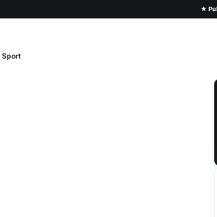
★ Pub
Sport