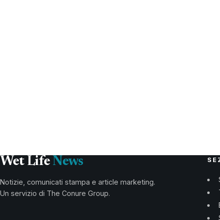
Wet Life
News
SE
Notizie, comunicati stampa e article marketing.
Un servizio di The Conure Group.