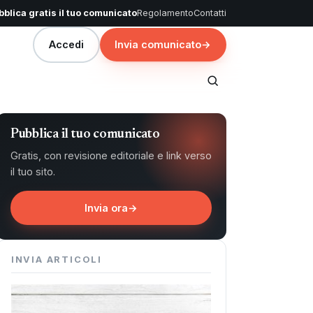
blica gratis il tuo comunicato
Regolamento
Contatti
Accedi
Invia comunicato
→
Pubblica il tuo comunicato
Gratis, con revisione editoriale e link verso
il tuo sito.
Invia ora
→
INVIA ARTICOLI