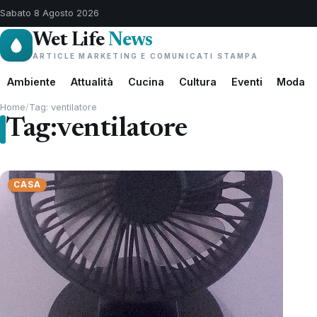
Sabato 8 Agosto 2026
Wet Life
News
ARTICLE MARKETING E COMUNICATI STAMPA
Ambiente
Attualità
Cucina
Cultura
Eventi
Moda
Home
/
Tag: ventilatore
Tag:
ventilatore
CASA