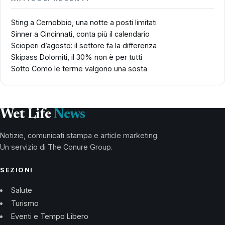
Sting a Cernobbio, una notte a posti limitati
Sinner a Cincinnati, conta più il calendario
Scioperi d’agosto: il settore fa la differenza
Skipass Dolomiti, il 30% non è per tutti
Sotto Como le terme valgono una sosta
Wet Life
News
Notizie, comunicati stampa e article marketing.
Un servizio di The Conure Group.
SEZIONI
Salute
Turismo
Eventi e Tempo Libero