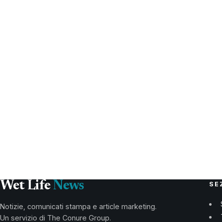
Wet Life
News
SE
Notizie, comunicati stampa e article marketing.
Un servizio di The Conure Group.