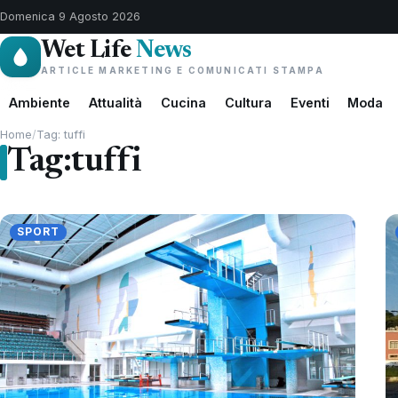
Domenica 9 Agosto 2026
Wet Life
News
ARTICLE MARKETING E COMUNICATI STAMPA
Ambiente
Attualità
Cucina
Cultura
Eventi
Moda
Home
/
Tag: tuffi
Tag:
tuffi
SPORT