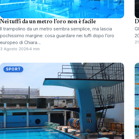
Nei tuffi da un metro l’oro non è facile
D
Il trampolino da un metro sembra semplice, ma lascia
Gl
pochissimo margine: cosa guardare nei tuffi dopo l’oro
20
europeo di Chiara…
21
3 Agosto 2026
4 min
SPORT