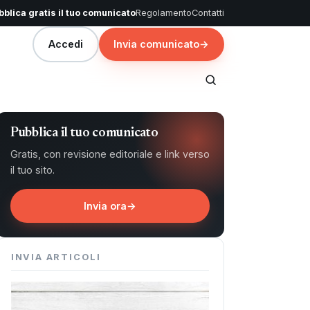
blica gratis il tuo comunicato
Regolamento
Contatti
Accedi
Invia comunicato
→
Pubblica il tuo comunicato
Gratis, con revisione editoriale e link verso
il tuo sito.
Invia ora
→
INVIA ARTICOLI