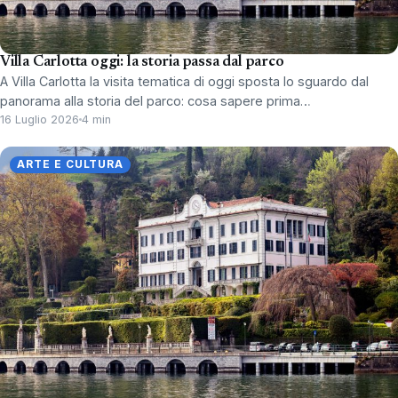
Villa Carlotta oggi: la storia passa dal parco
A Villa Carlotta la visita tematica di oggi sposta lo sguardo dal
panorama alla storia del parco: cosa sapere prima…
16 Luglio 2026
4 min
ARTE E CULTURA