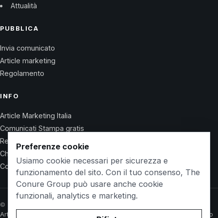
Attualità
PUBBLICA
Invia comunicato
Article marketing
Regolamento
INFO
Article Marketing Italia
Comunicati Stampa gratis
Regolamento
Preferenze cookie
Chi Siamo
Usiamo cookie necessari per sicurezza e
Contatti
funzionamento del sito. Con il tuo consenso, The
Conure Group può usare anche cookie
funzionali, analytics e marketing.
© 2026 Wet Life News · The Conure Group
Article Marketing Italia
Comunicati Stampa gratis
Regolamento
Chi Siamo