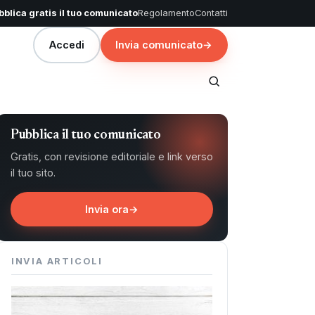
blica gratis il tuo comunicato
Regolamento
Contatti
Accedi
Invia comunicato
→
Pubblica il tuo comunicato
Gratis, con revisione editoriale e link verso
il tuo sito.
Invia ora
→
INVIA ARTICOLI