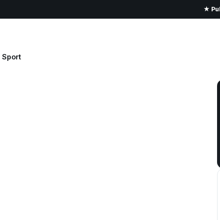
★ Pub
Sport