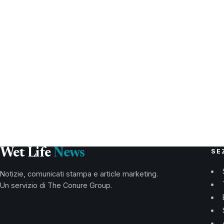
Wet Life
News
SE
Notizie, comunicati stampa e article marketing.
Un servizio di The Conure Group.