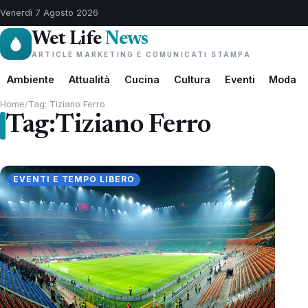
Venerdì 7 Agosto 2026
Wet Life
News
ARTICLE MARKETING E COMUNICATI STAMPA
Ambiente
Attualità
Cucina
Cultura
Eventi
Moda
Home
/
Tag: Tiziano Ferro
Tag:
Tiziano Ferro
EVENTI E TEMPO LIBERO