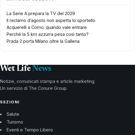
La Serie A prepara la TV del 2029
Il reclamo d’agosto non aspetta lo sportello
Acquerelli a Como: quando vale entrare
Perché la 5 km azzurra pesa così tanto?
Prada 2 porta Milano oltre la Galleria
Wet Life
News
Notizie, comunicati stampa e article marketing.
Un servizio di The Conure Group.
SEZIONI
Salute
Turismo
Eventi e Tempo Libero