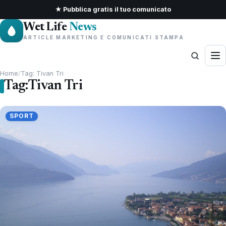
★ Pubblica gratis il tuo comunicato
Wet Life
News
ARTICLE MARKETING E COMUNICATI STAMPA
Home
/
Tag: Tivan Tri
Tag:
Tivan Tri
SPORT