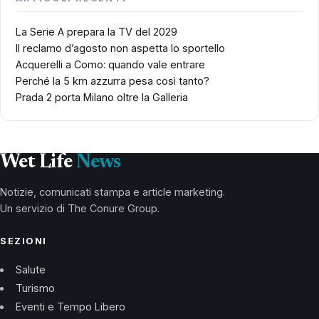
La Serie A prepara la TV del 2029
Il reclamo d’agosto non aspetta lo sportello
Acquerelli a Como: quando vale entrare
Perché la 5 km azzurra pesa così tanto?
Prada 2 porta Milano oltre la Galleria
Wet Life
News
Notizie, comunicati stampa e article marketing.
Un servizio di The Conure Group.
SEZIONI
Salute
Turismo
Eventi e Tempo Libero