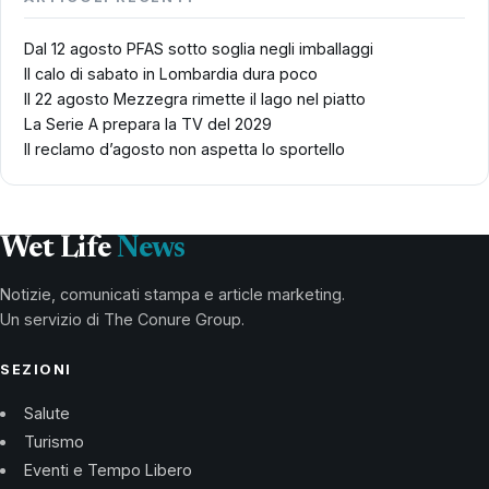
Dal 12 agosto PFAS sotto soglia negli imballaggi
Il calo di sabato in Lombardia dura poco
Il 22 agosto Mezzegra rimette il lago nel piatto
La Serie A prepara la TV del 2029
Il reclamo d’agosto non aspetta lo sportello
Wet Life
News
Notizie, comunicati stampa e article marketing.
Un servizio di The Conure Group.
SEZIONI
Salute
Turismo
Eventi e Tempo Libero