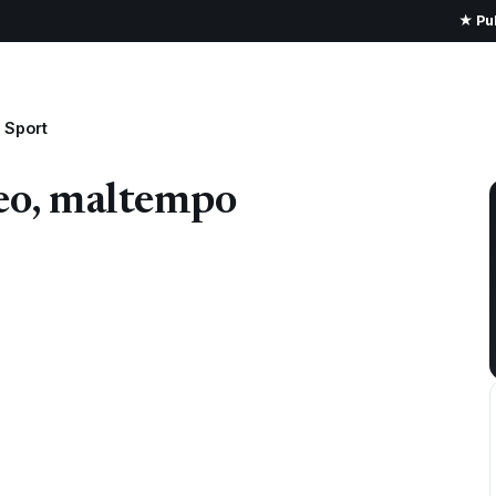
★ Pub
Sport
teo, maltempo