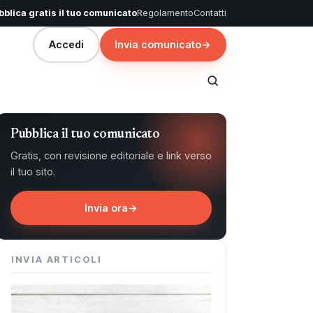
blica gratis il tuo comunicato
Regolamento
Contatti
Accedi
Invia comunicato
→
Pubblica il tuo comunicato
Gratis, con revisione editoriale e link verso
il tuo sito.
Invia ora
→
INVIA ARTICOLI