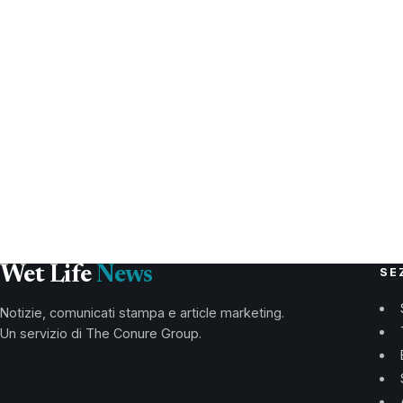
Wet Life
News
SE
Notizie, comunicati stampa e article marketing.
Un servizio di The Conure Group.