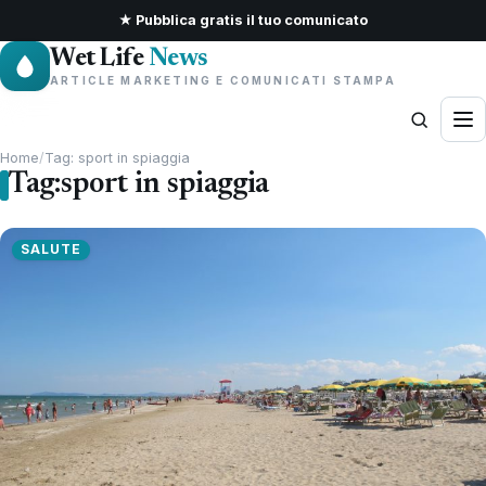
★ Pubblica gratis il tuo comunicato
Wet Life
News
ARTICLE MARKETING E COMUNICATI STAMPA
Home
/
Tag: sport in spiaggia
Tag:
sport in spiaggia
SALUTE