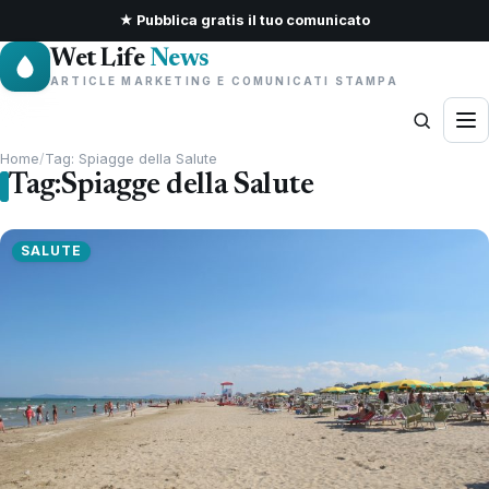
★ Pubblica gratis il tuo comunicato
Wet Life
News
ARTICLE MARKETING E COMUNICATI STAMPA
Home
/
Tag: Spiagge della Salute
Tag:
Spiagge della Salute
SALUTE