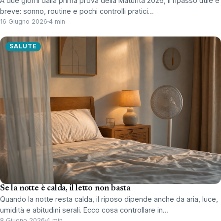
A due giorni dalla prima prova della Maturità 2026, il ripasso utile è
breve: sonno, routine e pochi controlli pratici…
16 Giugno 2026
4 min
SALUTE
Se la notte è calda, il letto non basta
Quando la notte resta calda, il riposo dipende anche da aria, luce,
umidità e abitudini serali. Ecco cosa controllare in…
8 Giugno 2026
4 min