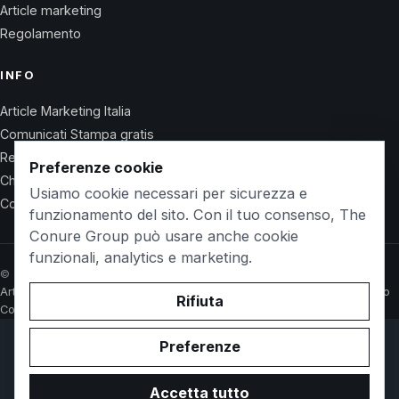
Article marketing
Regolamento
INFO
Article Marketing Italia
Comunicati Stampa gratis
Regolamento
Preferenze cookie
Chi Siamo
Usiamo cookie necessari per sicurezza e
Contatti
funzionamento del sito. Con il tuo consenso, The
Conure Group può usare anche cookie
funzionali, analytics e marketing.
© 2026 Wet Life News · The Conure Group
Article Marketing Italia
Comunicati Stampa gratis
Regolamento
Chi Siamo
Rifiuta
Contatti
Preferenze
© 2026 WetlifeVillaguardia.it. Owned and operated by
The
Conure Group
.
Accetta tutto
Privacy Policy
Cookie Policy
Termini d'uso