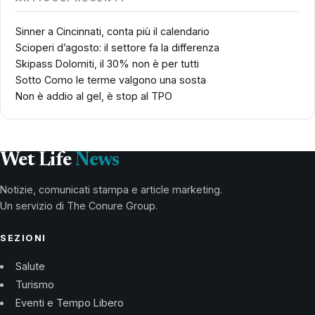
Sinner a Cincinnati, conta più il calendario
Scioperi d’agosto: il settore fa la differenza
Skipass Dolomiti, il 30% non è per tutti
Sotto Como le terme valgono una sosta
Non è addio al gel, è stop al TPO
Wet Life
News
Notizie, comunicati stampa e article marketing.
Un servizio di The Conure Group.
SEZIONI
Salute
Turismo
Eventi e Tempo Libero