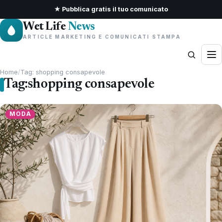
★ Pubblica gratis il tuo comunicato
Wet Life
News
ARTICLE MARKETING E COMUNICATI STAMPA
Home
/
Tag: shopping consapevole
Tag:
shopping consapevole
MODA