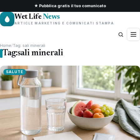
★ Pubblica gratis il tuo comunicato
Wet Life
News
ARTICLE MARKETING E COMUNICATI STAMPA
Home
/
Tag: sali minerali
Tag:
sali minerali
SALUTE