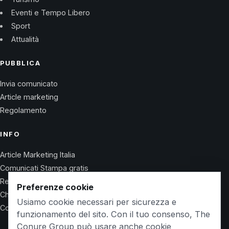
Eventi e Tempo Libero
Sport
Attualità
PUBBLICA
Invia comunicato
Article marketing
Regolamento
INFO
Article Marketing Italia
Comunicati Stampa gratis
Regolamento
Preferenze cookie
Chi Siamo
Usiamo cookie necessari per sicurezza e
Contatti
funzionamento del sito. Con il tuo consenso, The
Conure Group può usare anche cookie