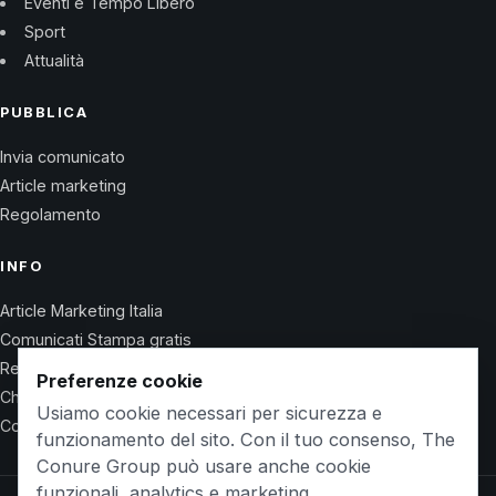
Eventi e Tempo Libero
Sport
Attualità
PUBBLICA
Invia comunicato
Article marketing
Regolamento
INFO
Article Marketing Italia
Comunicati Stampa gratis
Regolamento
Preferenze cookie
Chi Siamo
Usiamo cookie necessari per sicurezza e
Contatti
funzionamento del sito. Con il tuo consenso, The
Conure Group può usare anche cookie
funzionali, analytics e marketing.