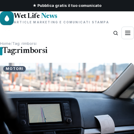
★ Pubblica gratis il tuo comunicato
Wet Life
News
ARTICLE MARKETING E COMUNICATI STAMPA
Home
/
Tag: rimborsi
Tag:
rimborsi
MOTORI