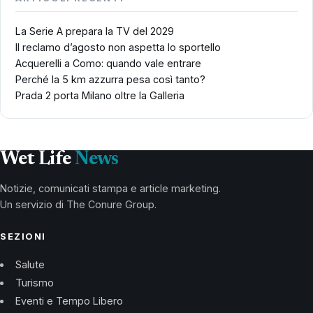
La Serie A prepara la TV del 2029
Il reclamo d’agosto non aspetta lo sportello
Acquerelli a Como: quando vale entrare
Perché la 5 km azzurra pesa così tanto?
Prada 2 porta Milano oltre la Galleria
Wet Life
News
Notizie, comunicati stampa e article marketing.
Un servizio di The Conure Group.
SEZIONI
Salute
Turismo
Eventi e Tempo Libero