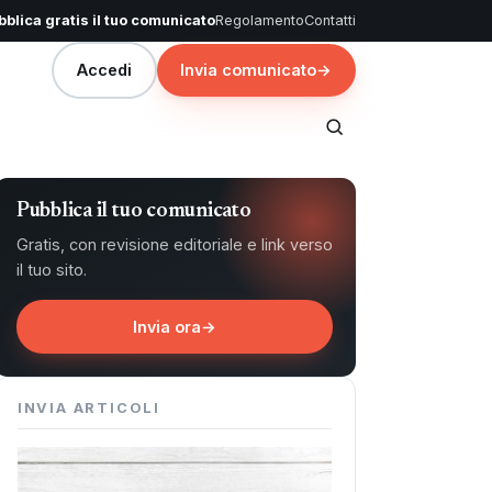
blica gratis il tuo comunicato
Regolamento
Contatti
Accedi
Invia comunicato
→
Pubblica il tuo comunicato
Gratis, con revisione editoriale e link verso
il tuo sito.
Invia ora
→
INVIA ARTICOLI