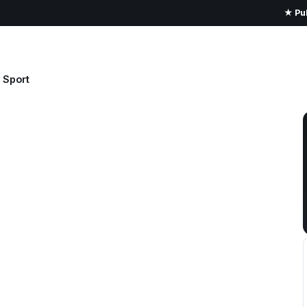
★ Pub
Sport