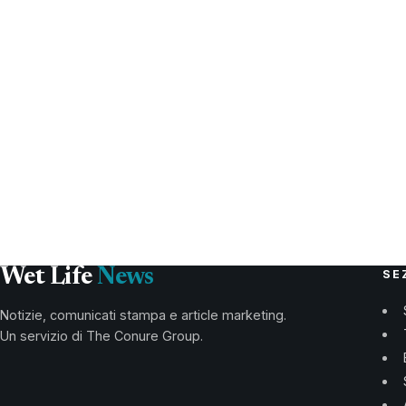
Wet Life
News
SE
Notizie, comunicati stampa e article marketing.
Un servizio di The Conure Group.