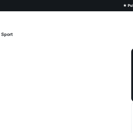
★ Pub
Sport