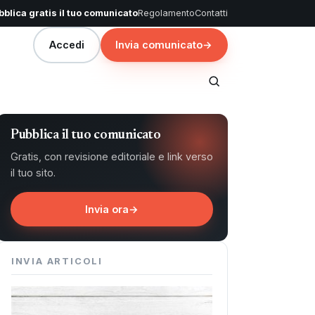
blica gratis il tuo comunicato
Regolamento
Contatti
Accedi
Invia comunicato
→
Pubblica il tuo comunicato
Gratis, con revisione editoriale e link verso
il tuo sito.
Invia ora
→
INVIA ARTICOLI