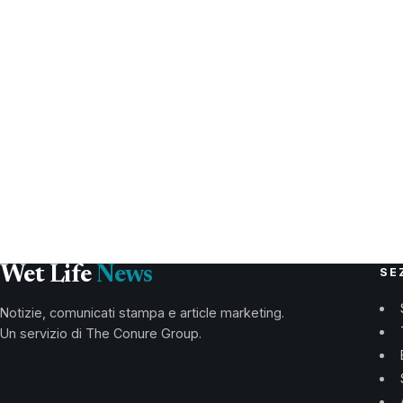
Wet Life
News
SE
Notizie, comunicati stampa e article marketing.
Un servizio di The Conure Group.