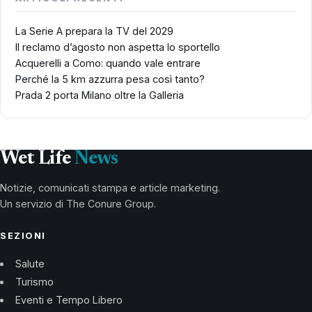
La Serie A prepara la TV del 2029
Il reclamo d’agosto non aspetta lo sportello
Acquerelli a Como: quando vale entrare
Perché la 5 km azzurra pesa così tanto?
Prada 2 porta Milano oltre la Galleria
Wet Life
News
Notizie, comunicati stampa e article marketing.
Un servizio di The Conure Group.
SEZIONI
Salute
Turismo
Eventi e Tempo Libero