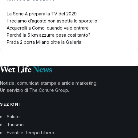
La Serie A prepara la TV del 2029
Il reclamo d’agosto non aspetta lo sportello
Acquerelli a Como: quando vale entrare
Perché la 5 km azzurra pesa così tanto?
Prada 2 porta Milano oltre la Galleria
Wet Life
News
Notizie, comunicati stampa e article marketing.
Un servizio di The Conure Group.
SEZIONI
Salute
Turismo
Eventi e Tempo Libero