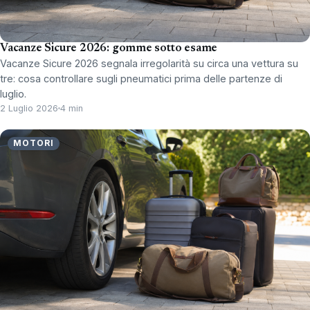
Vacanze Sicure 2026: gomme sotto esame
Vacanze Sicure 2026 segnala irregolarità su circa una vettura su
tre: cosa controllare sugli pneumatici prima delle partenze di
luglio.
2 Luglio 2026
4 min
MOTORI