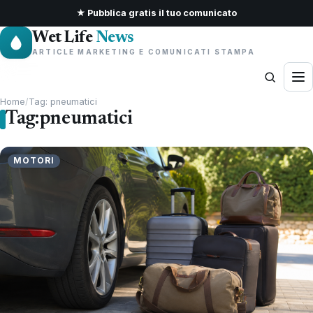
★ Pubblica gratis il tuo comunicato
Wet Life
News
ARTICLE MARKETING E COMUNICATI STAMPA
Home
/
Tag: pneumatici
Tag:
pneumatici
MOTORI