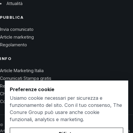
Attualità
PUBBLICA
Invia comunicato
Article marketing
Regolamento
INFO
Article Marketing Italia
Comunicati Stampa gratis
Regolamento
Preferenze cookie
Chi Siamo
Usiamo cookie necessari per sicurezza e
Contatti
funzionamento del sito. Con il tuo consenso, The
Conure Group può usare anche cookie
funzionali, analytics e marketing.
© 2026 Wet Life News · The Conure Group
Article Marketing Italia
Comunicati Stampa gratis
Regolamento
Chi Siamo