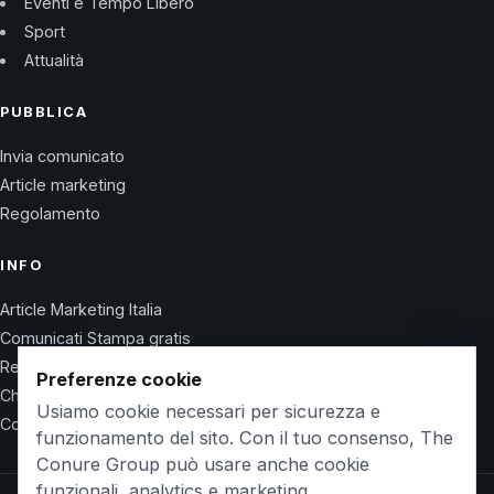
Eventi e Tempo Libero
Sport
Attualità
PUBBLICA
Invia comunicato
Article marketing
Regolamento
INFO
Article Marketing Italia
Comunicati Stampa gratis
Regolamento
Preferenze cookie
Chi Siamo
Usiamo cookie necessari per sicurezza e
Contatti
funzionamento del sito. Con il tuo consenso, The
Conure Group può usare anche cookie
funzionali, analytics e marketing.