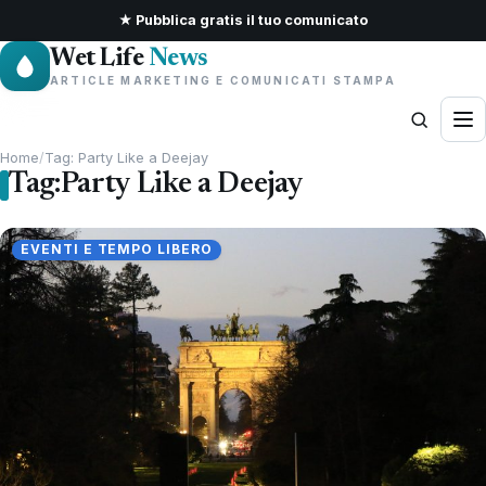
★ Pubblica gratis il tuo comunicato
Wet Life
News
ARTICLE MARKETING E COMUNICATI STAMPA
Home
/
Tag: Party Like a Deejay
Tag:
Party Like a Deejay
EVENTI E TEMPO LIBERO