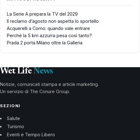
La Serie A prepara la TV del 2029
Il reclamo d’agosto non aspetta lo sportello
Acquerelli a Como: quando vale entrare
Perché la 5 km azzurra pesa così tanto?
Prada 2 porta Milano oltre la Galleria
Wet Life
News
Notizie, comunicati stampa e article marketing.
Un servizio di The Conure Group.
SEZIONI
Salute
Turismo
Eventi e Tempo Libero