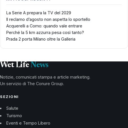
La Serie A prepara la TV del 2029
Il reclamo d’agosto non aspetta lo sportello
Acquerelli a Como: quando vale entrare
Perché la 5 km azzurra pesa così tanto?
Prada 2 porta Milano oltre la Galleria
Wet Life
News
Notizie, comunicati stampa e article marketing.
Un servizio di The Conure Group.
SEZIONI
Salute
Turismo
Eventi e Tempo Libero