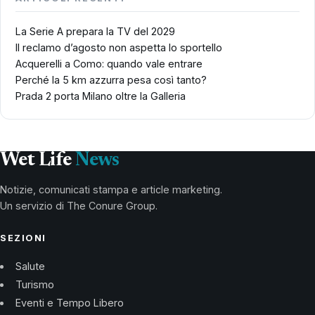
La Serie A prepara la TV del 2029
Il reclamo d’agosto non aspetta lo sportello
Acquerelli a Como: quando vale entrare
Perché la 5 km azzurra pesa così tanto?
Prada 2 porta Milano oltre la Galleria
Wet Life
News
Notizie, comunicati stampa e article marketing.
Un servizio di The Conure Group.
SEZIONI
Salute
Turismo
Eventi e Tempo Libero