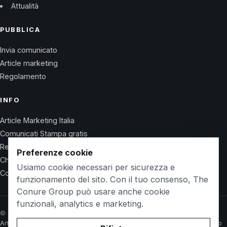
Attualità
PUBBLICA
Invia comunicato
Article marketing
Regolamento
INFO
Article Marketing Italia
Comunicati Stampa gratis
Regolamento
Preferenze cookie
Chi Siamo
Usiamo cookie necessari per sicurezza e
Contatti
funzionamento del sito. Con il tuo consenso, The
Conure Group può usare anche cookie
funzionali, analytics e marketing.
© 2026 Wet Life News · The Conure Group
Article Marketing Italia
Comunicati Stampa gratis
Regolamento
Chi Siamo