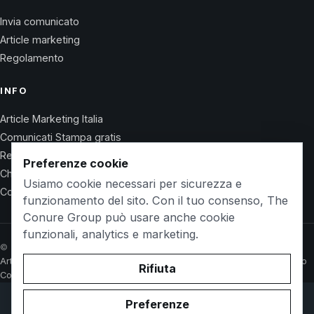
Invia comunicato
Article marketing
Regolamento
INFO
Article Marketing Italia
Comunicati Stampa gratis
Regolamento
Preferenze cookie
Chi Siamo
Usiamo cookie necessari per sicurezza e
Contatti
funzionamento del sito. Con il tuo consenso, The
Conure Group può usare anche cookie
funzionali, analytics e marketing.
© 2026 Wet Life News · The Conure Group
Article Marketing Italia
Comunicati Stampa gratis
Regolamento
Chi Siamo
Rifiuta
Contatti
Preferenze
© 2026 WetlifeVillaguardia.it. Owned and operated by
The