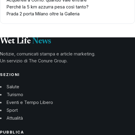
Perché la 5 km azzurra pesa così tanto?
Prada 2 porta Milano oltre la Galleria
Wet Life
News
Notizie, comunicati stampa e article marketing.
Un servizio di The Conure Group.
SEZIONI
Salute
Turismo
Eventi e Tempo Libero
Sport
Attualità
PUBBLICA