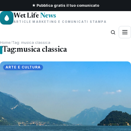
★ Pubblica gratis il tuo comunicato
Wet Life
News
ARTICLE MARKETING E COMUNICATI STAMPA
Home
/
Tag: musica classica
Tag:
musica classica
ARTE E CULTURA