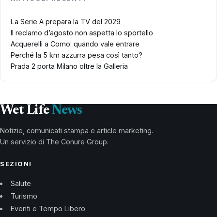
La Serie A prepara la TV del 2029
Il reclamo d’agosto non aspetta lo sportello
Acquerelli a Como: quando vale entrare
Perché la 5 km azzurra pesa così tanto?
Prada 2 porta Milano oltre la Galleria
Wet Life
News
Notizie, comunicati stampa e article marketing.
Un servizio di The Conure Group.
SEZIONI
Salute
Turismo
Eventi e Tempo Libero