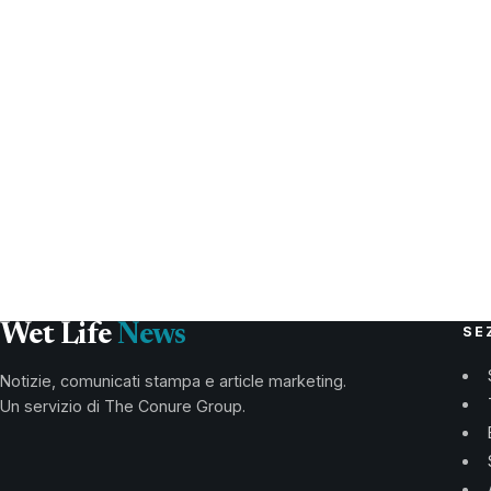
Wet Life
News
SE
Notizie, comunicati stampa e article marketing.
Un servizio di The Conure Group.