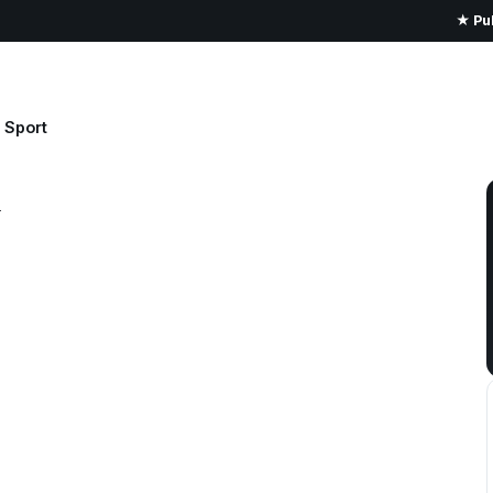
★ Pub
Sport
i