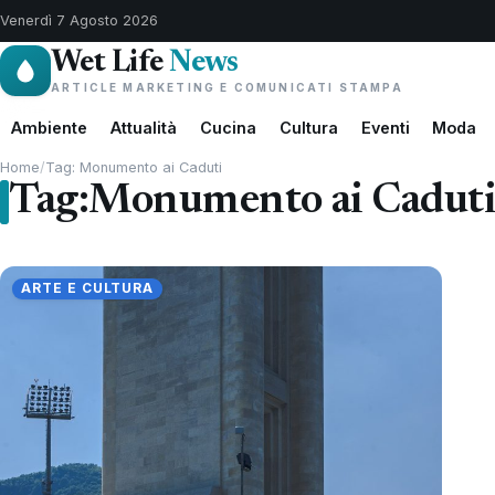
Venerdì 7 Agosto 2026
Wet Life
News
ARTICLE MARKETING E COMUNICATI STAMPA
Ambiente
Attualità
Cucina
Cultura
Eventi
Moda
Home
/
Tag: Monumento ai Caduti
Tag:
Monumento ai Cadut
ARTE E CULTURA