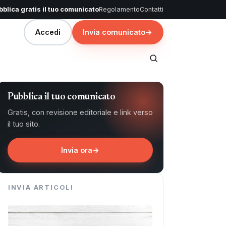
blica gratis il tuo comunicato
Regolamento
Contatti
Accedi
Invia comunicato
→
Pubblica il tuo comunicato
Gratis, con revisione editoriale e link verso
il tuo sito.
Invia ora
→
INVIA ARTICOLI