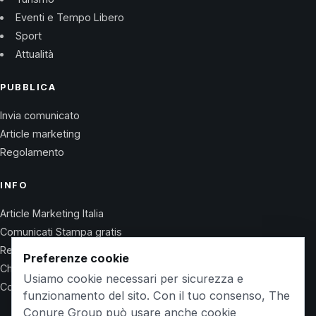
Eventi e Tempo Libero
Sport
Attualità
PUBBLICA
Invia comunicato
Article marketing
Regolamento
INFO
Article Marketing Italia
Comunicati Stampa gratis
Regolamento
Preferenze cookie
Chi Siamo
Usiamo cookie necessari per sicurezza e
Contatti
funzionamento del sito. Con il tuo consenso, The
Conure Group può usare anche cookie