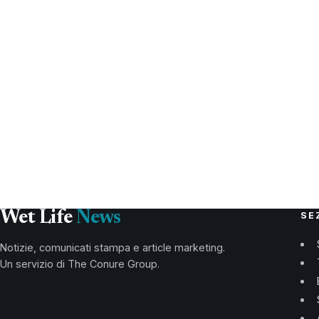
Wet Life
News
SE
Notizie, comunicati stampa e article marketing.
Un servizio di The Conure Group.