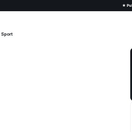
★ Pub
Sport