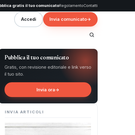
blica gratis il tuo comunicato
Regolamento
Contatti
Accedi
Invia comunicato
→
Pubblica il tuo comunicato
Gratis, con revisione editoriale e link verso
il tuo sito.
Invia ora
→
INVIA ARTICOLI