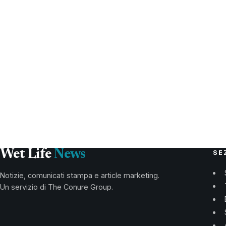
Wet Life
News
SE
Notizie, comunicati stampa e article marketing.
Un servizio di The Conure Group.