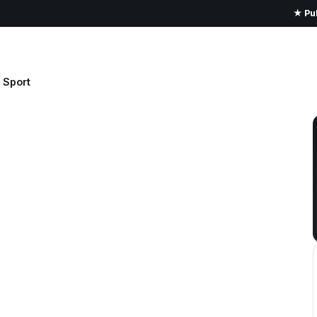
★ Pub
Sport