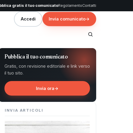
blica gratis il tuo comunicato
Regolamento
Contatti
Accedi
Invia comunicato
→
Pubblica il tuo comunicato
Gratis, con revisione editoriale e link verso
il tuo sito.
Invia ora
→
INVIA ARTICOLI