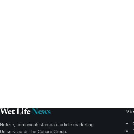
Wet Life
News
SE
Notizie, comunicati stampa e article marketing.
Un servizio di The Conure Group.