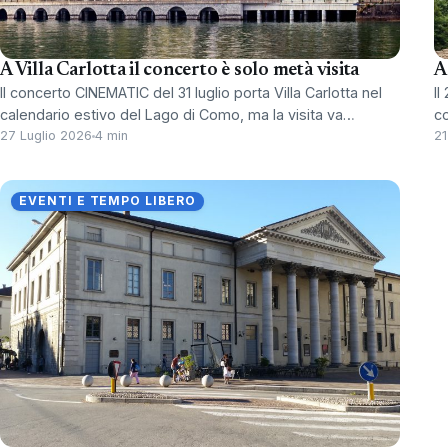
A Villa Carlotta il concerto è solo metà visita
A
Il concerto CINEMATIC del 31 luglio porta Villa Carlotta nel
Il
calendario estivo del Lago di Como, ma la visita va…
c
27 Luglio 2026
4 min
21
EVENTI E TEMPO LIBERO