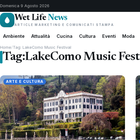
Domenica 9 Agosto 2026
Wet Life
News
ARTICLE MARKETING E COMUNICATI STAMPA
Ambiente
Attualità
Cucina
Cultura
Eventi
Moda
Home
/
Tag: LakeComo Music Festival
Tag:
LakeComo Music Fest
ARTE E CULTURA