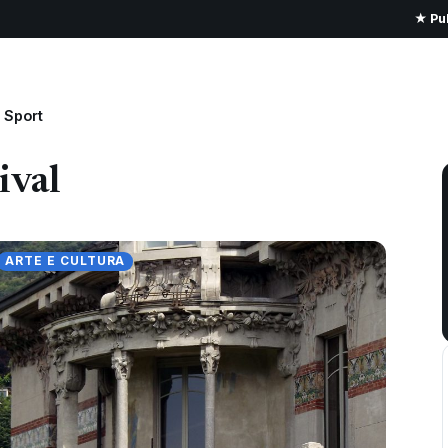
★ Pub
Sport
ival
ARTE E CULTURA