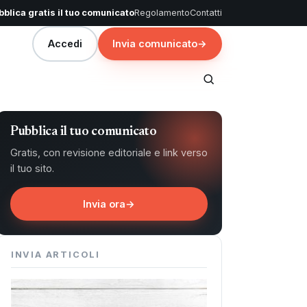
blica gratis il tuo comunicato
Regolamento
Contatti
Accedi
Invia comunicato
→
Pubblica il tuo comunicato
Gratis, con revisione editoriale e link verso
il tuo sito.
Invia ora
→
INVIA ARTICOLI