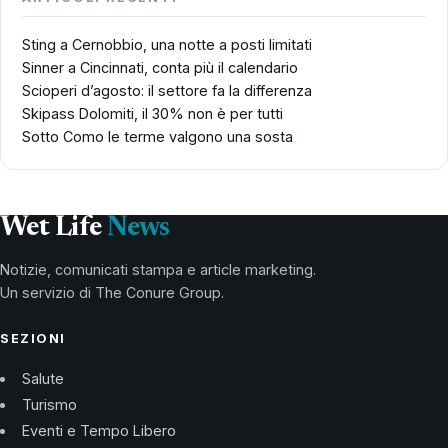
Sting a Cernobbio, una notte a posti limitati
Sinner a Cincinnati, conta più il calendario
Scioperi d’agosto: il settore fa la differenza
Skipass Dolomiti, il 30% non è per tutti
Sotto Como le terme valgono una sosta
Wet Life
News
Notizie, comunicati stampa e article marketing.
Un servizio di The Conure Group.
SEZIONI
Salute
Turismo
Eventi e Tempo Libero