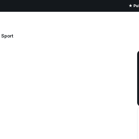
★ Pub
Sport