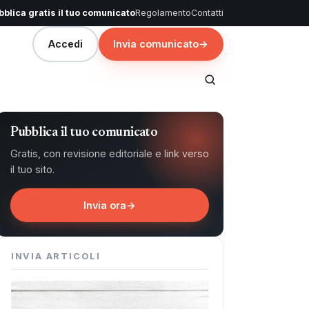
blica gratis il tuo comunicato
Regolamento
Contatti
Accedi
Invia comunicato
→
Pubblica il tuo comunicato
Gratis, con revisione editoriale e link verso
il tuo sito.
Invia ora
→
INVIA ARTICOLI