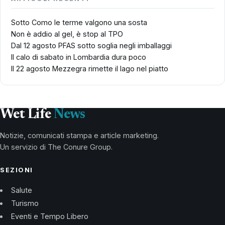
Sotto Como le terme valgono una sosta
Non è addio al gel, è stop al TPO
Dal 12 agosto PFAS sotto soglia negli imballaggi
Il calo di sabato in Lombardia dura poco
Il 22 agosto Mezzegra rimette il lago nel piatto
Wet Life
News
Notizie, comunicati stampa e article marketing.
Un servizio di The Conure Group.
SEZIONI
Salute
Turismo
Eventi e Tempo Libero